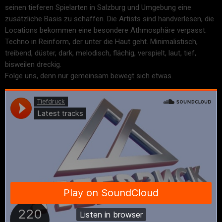
seinen tieferen Spielarten in Salzburg und Umgebung eine
zusätzliche Basis zu schaffen. Die Artists sind handverlesen, die
Locations bekommen eine besondere Athmosphäre verpasst.
Techno in Reinform, der unter die Haut geht. Minimalistisch,
treibend, düster, dark, melodisch, flächig, verspielt, laut, tief,
bisweilen dreckig.
Folge uns, denn nur gemeinsam bewegt sich etwas.