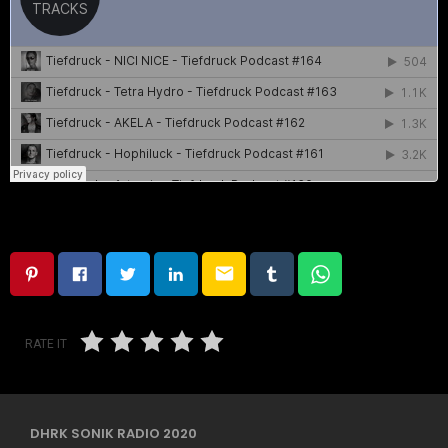
email
RATE IT
DHRK SONIK RADIO 2020