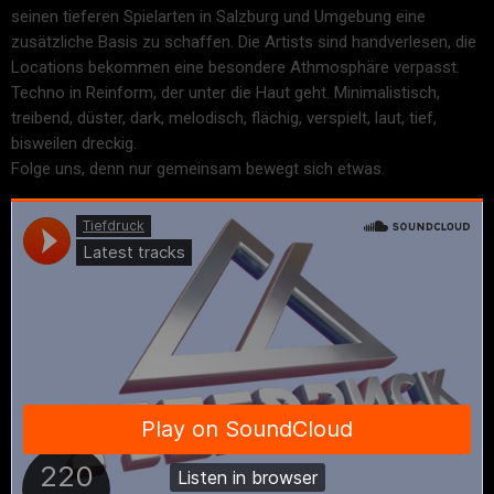
seinen tieferen Spielarten in Salzburg und Umgebung eine
zusätzliche Basis zu schaffen. Die Artists sind handverlesen, die
Locations bekommen eine besondere Athmosphäre verpasst.
Techno in Reinform, der unter die Haut geht. Minimalistisch,
treibend, düster, dark, melodisch, flächig, verspielt, laut, tief,
bisweilen dreckig.
Folge uns, denn nur gemeinsam bewegt sich etwas.