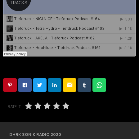
email
RATE IT
DHRK SONIK RADIO 2020