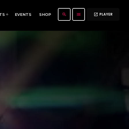
PLAYER
search
menu
TS
EVENTS
SHOP
open_in_new